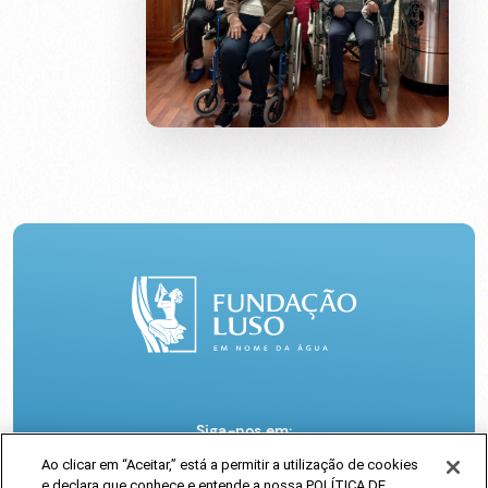
Siga-nos em:
Ao clicar em “Aceitar,” está a permitir a utilização de cookies
e declara que conhece e entende a nossa POLÍTICA DE